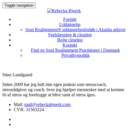
Toggle navigation
Forside
Uddannelse
Soul Realignment® uddannelsesforløb i Akasha arkivet
Sjælslæsning & clearing
Bolig clearing
Kontakt
Find en Soul Realignment Practitioner i Danmark
Privatlivspolitik
Stine Lundgaard
Siden 2009 har jeg haft min egen praksis som stresscoach,
stressrådgiver og coach, hvor jeg hjælper mennesker med at komme
fri af stress og forebygge at blive ramt af stress igen.
Mail:
mail@rebeckabjoerk.com
CVR: 31563224