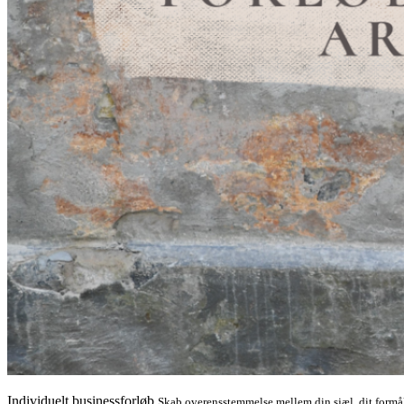
Individuelt businessforløb
Skab overensstemmelse mellem din sjæl, dit formål