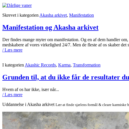
Skrevet i kategorien
Akasha arkivet
,
Manifestation
Manifestation og Akasha arkivet
Der findes mange myter om manifestation. Og en af dem handler om, at v
medskabere af vores virkelighed 24/7. Men de fleste af os skaber det
/ Læs mere
I kategorien
Akashic Records
,
Karma
,
Transformation
Grunden til, at du ikke får de resultater d
Hvem af os har ikke, især når...
/ Læs mere
Uddannelse i Akasha arkivet
Lær at finde sjælens formål & cleare karmiske bl